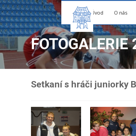
Úvod
O nás
FOTOGALERIE 
Setkaní s hráči juniorky