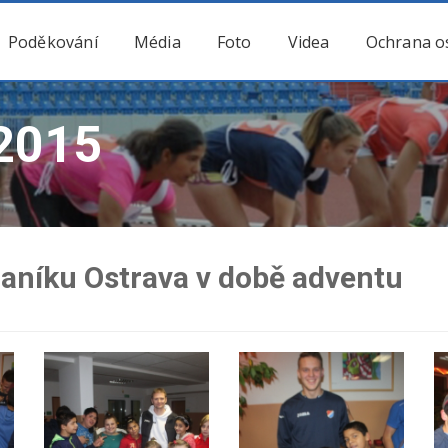
Poděkování
Média
Foto
Videa
Ochrana o
2015
 Baníku Ostrava v době adventu