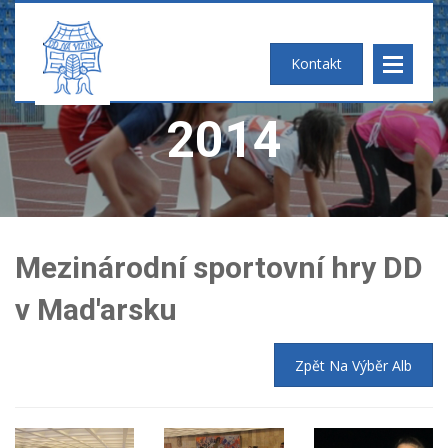
FOTOGALERIE
Kontakt
2014
Mezinárodní sportovní hry DD
v Mad'arsku
2025
2024
Zpět Na Výběr Alb
2023
2022