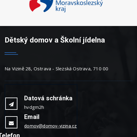
Dětský domov a Školní jídelna
Na Vizině 28, Ostrava - Slezská Ostrava, 710 00
Datová schránka
hvdgm2h
Email
domov@domov-vizina.cz
Telefon