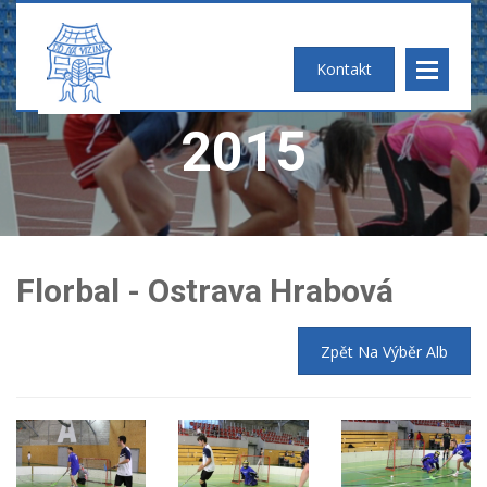
FOTOGALERIE
Kontakt
2015
Florbal - Ostrava Hrabová
2025
Zpět Na Výběr Alb
2024
2023
2022