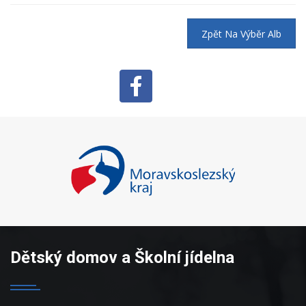
Zpět Na Výběr Alb
Dětský domov a Školní jídelna