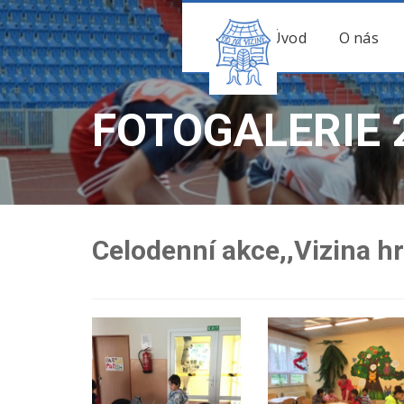
Úvod
O nás
FOTOGALERIE 
Celodenní akce,,Vizina hr